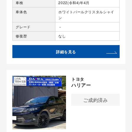
車検
2022(令和4)年4月
車体色
ホワイトパールクリスタルシャイ
ン
グレード
－
修復歴
なし
詳細を見る
トヨタ
ハリアー
ご成約済み