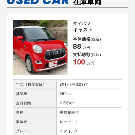
在庫車両
ダイハツ
キャスト
本体価格
(税込)
88
万円
支払総額
(税込)
100
万円
年式（初度登録）
2017 (平成29)年
排気量
660cc
走行距離
2.5万km
車検
車検整備付
車体色
レッドＩＩ
グレード
スタイルX