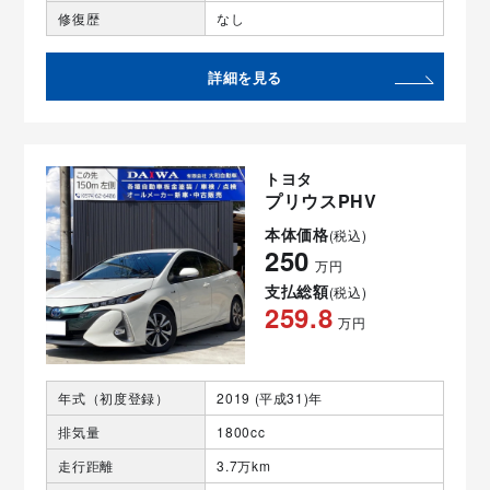
修復歴
なし
詳細を見る
トヨタ
プリウスPHV
本体価格
(税込)
250
万円
支払総額
(税込)
259.8
万円
年式（初度登録）
2019 (平成31)年
排気量
1800cc
走行距離
3.7万km