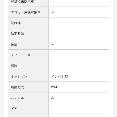
登録済未使用車
－
エコカー減税対象車
－
記録簿
－
法定整備
－
保証
－
ディーラー車
－
経路
－
ミッション
インパネAT
駆動方式
2WD
ハンドル
右
ドア
－