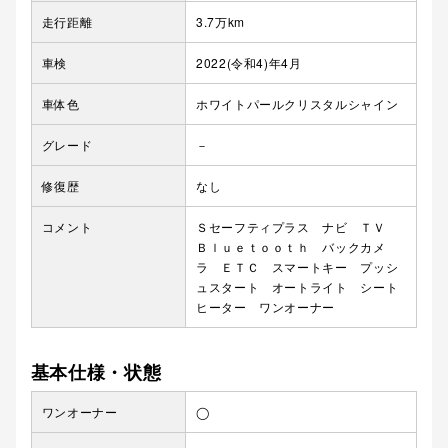
走行距離
3.7万km
車検
2022(令和4)年4月
車体色
ホワイトパールクリスタルシャイン
グレード
－
修復歴
なし
コメント
Ｓセーフティプラス ナビ ＴＶ
Ｂｌｕｅｔｏｏｔｈ バックカメ
ラ ＥＴＣ スマートキー プッシ
ュスタート オートライト シート
ヒーター ワンオーナー
基本仕様・状態
ワンオーナー
◯