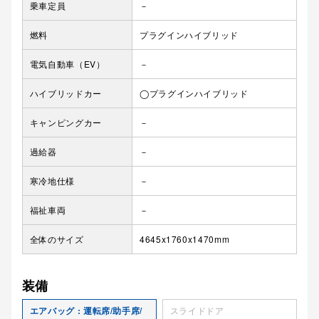
乗車定員
－
燃料
プラグインハイブリッド
電気自動車（EV）
－
ハイブリッドカー
◯プラグインハイブリッド
キャンピングカー
－
過給器
－
寒冷地仕様
－
福祉車両
－
全体のサイズ
4645x1760x1470mm
装備
エアバッグ : 運転席/助手席/
スライドドア